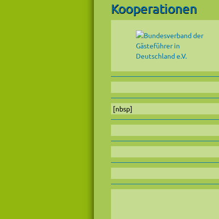
Kooperationen
[nbs
p]