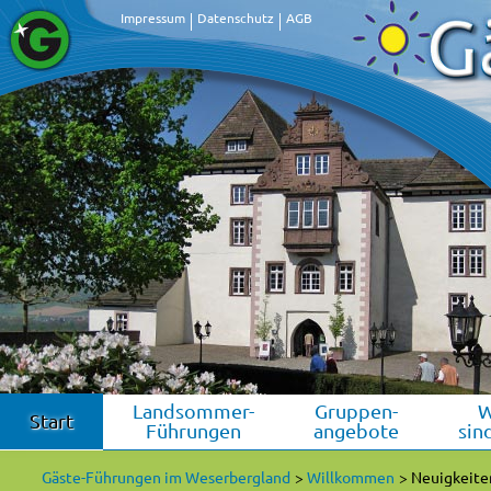
Impressum
Datenschutz
AGB
Landsommer-
Gruppen-
W
Start
Führungen
angebote
sin
Gäste-Führungen im Weserbergland
Willkommen
Neuigkeite