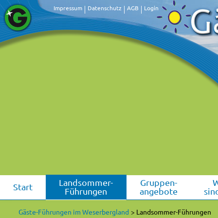
Impressum
Datenschutz
AGB
Login
Landsommer-
Gruppen-
Start
Führungen
angebote
sin
Gäste-Führungen im Weserbergland
Landsommer-Führungen