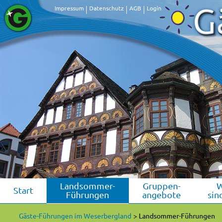
Impressum
Datenschutz
AGB
Login
Landsommer-
Gruppen-
Start
Führungen
angebote
sin
Gäste-Führungen im Weserbergland
Landsommer-Führungen