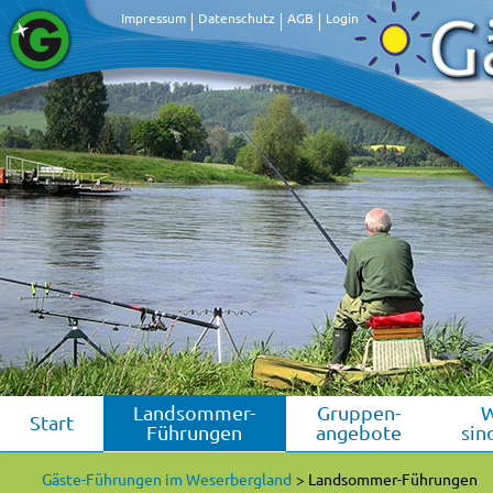
Impressum
Datenschutz
AGB
Login
Landsommer-
Gruppen-
Start
Führungen
angebote
sin
Gäste-Führungen im Weserbergland
Landsommer-Führungen