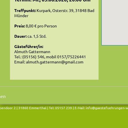
Treffpunkt:
Kurpark, Osterstr. 39, 31848 Bad
Münder
Preis:
8,00 € pro Person
Dauer:
ca. 1,5 Std.
Gästeführer/in:
Almuth Gattermann
Tel.: (05156) 546, mobil 0157/75226441
Email: almuth.gattermann@gmail.com
endoor 2 | 31860 Emmerthal | Tel: 05157 239 | E-Mail:
info@gaestefuehrungen-w