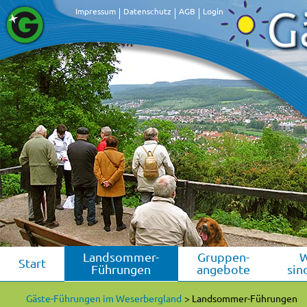
Impressum
Datenschutz
AGB
Login
Landsommer-
Gruppen-
Start
Führungen
angebote
sin
Gäste-Führungen im Weserbergland
Landsommer-Führungen