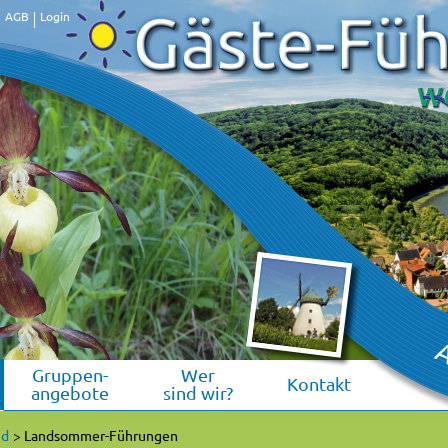
AGB
Login
Previous
Next
Gruppen-
Wer
Kontakt
angebote
sind wir?
nd
Landsommer-Führungen