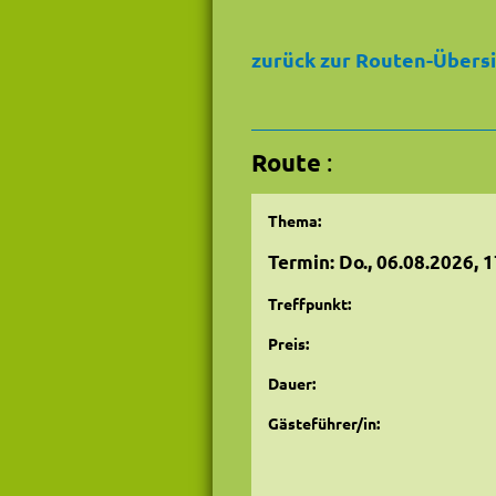
zurück zur Routen-Übers
Route
:
Thema:
Termin: Do., 06.08.2026, 
Treffpunkt:
Preis:
Dauer:
Gästeführer/in: