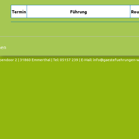
Termin
Führung
Rou
endoor 2 | 31860 Emmerthal | Tel: 05157 239 | E-Mail:
info@gaestefuehrungen-w